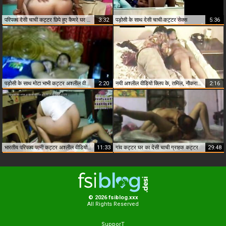
परिपक्व देसी चाची कट्टर छिपे हुए कैमरे घर पड़ोसी के साथ सेक्स
3:32
पड़ोसी के साथ देसी चाची कट्टर सेक्स
5:36
पड़ोसी के साथ मोटा भाभी कट्टर अश्लील वीडियो
2:20
नयी अश्लील वीडियो क्लिप के, तमिल, नौकरानी, कट्टर पड़ोसी के साथ सेक्स
2:16
भारतीय परिपक्व पत्नी कट्टर अश्लील वीडियो के साथ पड़ोसी
11:33
गांव कट्टर घर का देसी चाची ग्राहक कट्टर
29:48
© 2026 fsiblog.xxx
All Rights Reserved
SupporT