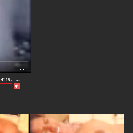
4118
views