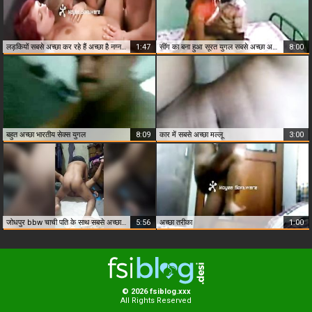
लड़कियों सबसे अच्छा कर रहे हैं अच्छा है नग्न कमबख्त
1:47
सींग का बना हुआ सूरत युगल सबसे अच्छा अश्लील वीडियो ऑनलाइन
8:00
बहुत अच्छा भारतीय सेक्स युगल
8:09
कार में सबसे अच्छा मल्लू
3:00
जोधपुर bbw चाची पति के साथ सबसे अच्छा दोस्त के साथ fucks
5:56
अच्छा तरीका
1:00
© 2026 fsiblog.xxx
All Rights Reserved