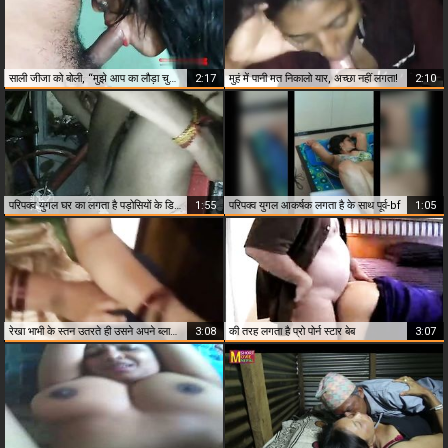
साली जीजा को बोली, “मुझे आप का लौड़ा चुसना बहुत अच्छा लगता है.”
2:17
मुहं में पानी मत निकालो यार, अच्छा नहीं लगता!
2:10
परिपक्व युगल घर का लगता है पड़ोसियों के डिक बनवाया
1:55
परिपक्व युगल आकर्षक लगता है के साथ पूर्व-bf
1:05
रेखा भाभी के स्तन उतरते ही उसने अपने ब्लाउज को उतार दिया, जबकि उसे लगता था कि वह देवर का लंड है
3:08
की तरह लगता है प्रो पोर्न स्टार बेब
3:07