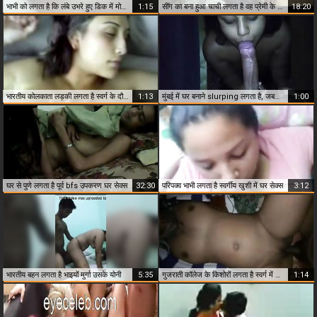
भाभी को लगता है कि लंबे उभरे हुए डिक में मोटी चूत है
1:15
सींग का बना हुआ चाची लगता है वह प्रेमी के साथ बॉलीवुड में सेक्स
18:20
भारतीय कोलकाता लड़की लगता है स्वर्ग के दौरान कट्टर सेक्स
1:13
मुंबई में घर बनाने slurping लगता है, जबकि एक Blowjob दे
1:00
घर से पुणे लगता है पूर्व bfs उपकरण घर सेक्स
32:30
परिपक्व भाभी लगता है स्वर्गीय खुशी में घर सेक्स
3:12
भारतीय बहन लगता है भाइयों मुर्गा उसके योनी
5:35
गुजराती कॉलेज के किशोरों लगता है स्वर्ग में संभोग
1:14