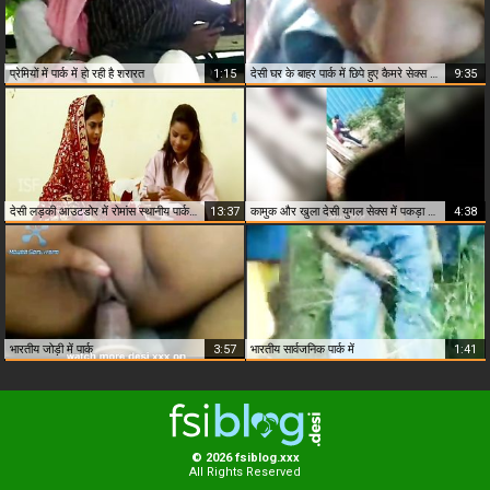
प्रेमियों में पार्क में हो रही है शरारत
1:15
देसी घर के बाहर पार्क में छिपे हुए कैमरे सेक्स वीडियो और ऑडियो के साथ
9:35
देसी लड़की आउटडोर में रोमांस स्थानीय पार्क में
13:37
कामुक और खुला देसी युगल सेक्स में पकड़ा पार्क
4:38
भारतीय जोड़ी में पार्क
3:57
भारतीय सार्वजनिक पार्क में
1:41
© 2026 fsiblog.xxx
All Rights Reserved