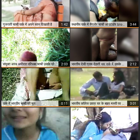
गुजराती चाची पार्क में अपने स्तन दिखाती है
1:42
स्थानीय पार्क में बैंगलोर चाची आउटडोर blowjob
3:44
संयुक्त अरब अमीरात परिपक्व चाची उसके प्रेमी मुर्गा स्थानीय पार्क में चूसने
2:03
भारतीय देसी ग्राम देहाती भाव पार्क में उसके लड़के का डिक चूसने
2:12
पार्क में भारतीय चाची की चूत
0:11
भारतीय कॉलेज छात्र घर के बाहर मस्ती पर पार्क
3:01