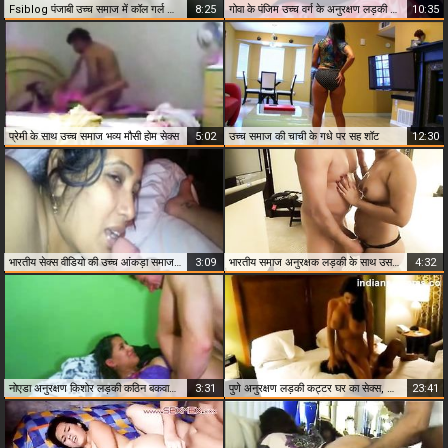
Fsiblog पंजाबी उच्च समाज में कॉल गर्ल सिमरन
8:25
गोवा के पंजिम उच्च वर्ग के अनुरक्षण लड़की के साथ उसके ग्राहक लीक एमएमएस स्कैंडल्स
10:35
प्रेमी के साथ उच्च समाज भव्य मौसी होम सेक्स
5:02
उच्च समाज की चाची के गधे पर सह शॉट
12:30
भारतीय सेक्स वीडियो की उच्च आंकड़ा समाज नौकरानी के मालिक द्वारा
3:09
भारतीय समाज अनुरक्षक लड़की के साथ उसके ग्राहक होटल के कमरे में
4:32
नोएडा अनुरक्षण किशोर लड़की कठिन बकवास अमीर ग्राहक उसके फ्लैट में
3:31
पुणे अनुरक्षण लड़की कट्टर घर का सेक्स, अमीर ग्राहक
23:41