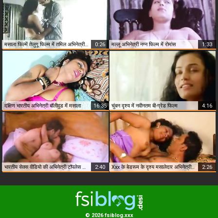
मसाला फिल्में तेलुगू फिल्म में तमिल अभिनेत्री mallu निपल्स दबाने अनुसूचित जाति
0:26
मल्लू अभिनेत्री नग्न फिल्म में रोमांस
1:33
दक्षिण भारतीय अभिनेत्री बॉलीवुड में मसाला
16:35
चुंबन दृश्य में नवीनतम बी-ग्रेड फिल्म
4:16
भारतीय सेक्स वीडियो की अभिनेत्री टॉपलेस दृश्य
2:40
Xxx के बेडरूम के दृश्य मसालेदार अभिनेत्री, मुफ्त, भारतीय, घर सेक्स
2:26
© 2026 fsiblog.xxx