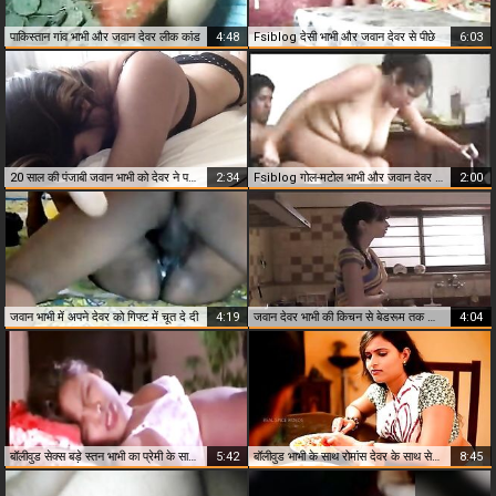
पाकिस्तान गांव भाभी और जवान देवर लीक कांड
4:48
Fsiblog देसी भाभी और जवान देवर से पीछे
6:03
20 साल की पंजाबी जवान भाभी को देवर ने पकड़ा
2:34
Fsiblog गोल-मटोल भाभी और जवान देवर एमएमएस
2:00
जवान भाभी में अपने देवर को गिफ्ट में चूत दे दी
4:19
जवान देवर भाभी की किचन से बेडरूम तक की चुदाई
4:04
बॉलीवुड सेक्स बड़े स्तन भाभी का प्रेमी के साथ रोमांस
5:42
बॉलीवुड भाभी के साथ रोमांस देवर के साथ सेक्स की खुशी
8:45