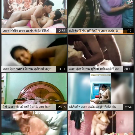
जवान जोशीले कपल का हॉट रोमांस वीडियो
2:35
देसी सेक्सी हॉट अभिनेत्री ने जवान लड़के के साथ किया रोमांस
1:17
जवान देवर mms के साथ देसी भाभी कट्टर सेक्स मज़ा
3:37
जवान देवर के साथ मुस्लिम भाभी का देसी सेक्स mms leaked
30:19
देसी जवान गाँव की भाभी देवर के साथ सेक्स
26:59
आंटी और जवान लड़के का हॉट रोमांस और चुदाई
2:54