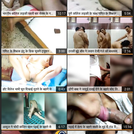
भारतीय कॉलेज लड़की पहली बार सेक्स के गणित के शिक्षक
10:17
पुणे कॉलेज लड़की के साथ गणित के शिक्षक
5:04
गणित के शिक्षक इंदु के डिक चूसने ट्यूशन छात्र
3:00
ठरकी बूढ़े बॉस ने जवान देसी गर्ल को बाथरूम में चोदा
2:16
हॉट विलेज भाभी चूत दिखाई मूतने के बहाने से
0:43
ढोंगी बाबा ने जादुई दवाई देने के बहाने चोद लिया भाभी को
2:01
अब्दुल ने चोदी कजिन बहन पढ़ाई के बहाने से
6:17
पढ़ाई में हेल्प के बहाने साली के मुहं में लंड दिया हरामी जीजू ने
11:16