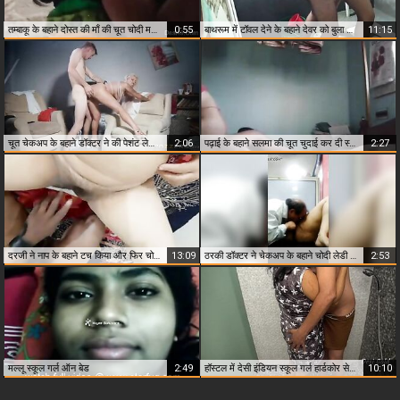
तम्बाकू के बहाने दोस्त की माँ की चूत चोदी मनोज ने
0:55
बाथरूम में टॉवल देने के बहाने देवर को बुला के चुद गई सेक्सी देसी भाभी
11:15
चूत चेकअप के बहाने डॉक्टर ने की पेशंट लेड़ी की चुदाई
2:06
पढ़ाई के बहाने सलमा की चूत चुदाई कर दी स्टडी रूम में
2:27
दरजी ने नाप के बहाने टच किया और फिर चोद के ही छोड़ा
13:09
ठरकी डॉक्टर ने चेकअप के बहाने चोदी लेडी पेशंट की चूत
2:53
मल्लू स्कूल गर्ल ऑन बेड
2:49
हॉस्टल में देसी इंडियन स्कूल गर्ल हार्डकोर सेक्स
10:10