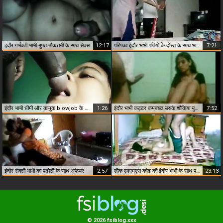
इंदौर गर्भवती भाभी मुफ्त नौकरानी के साथ सेक्स
12:17
परिपक्व इंदौर भाभी पतियों के दोस्त के साथ भावुक सेक्स
7:21
इंदौर भाभी धीमी और कामुक blowjob के साथ प्रेमी को प्रसन्न करती है
1:26
इंदौर भाभी कट्टर कमबख्त उसके शौकिया युवा प्रेमी के साथ
7:52
इंदौर सेक्सी भाभी का पड़ोसी के साथ अफेयर
2:57
लीक एमएमएस कांड की इंदौर भाभी के साथ पड़ोसी
23:13
© 2026 fsiblog.xxx