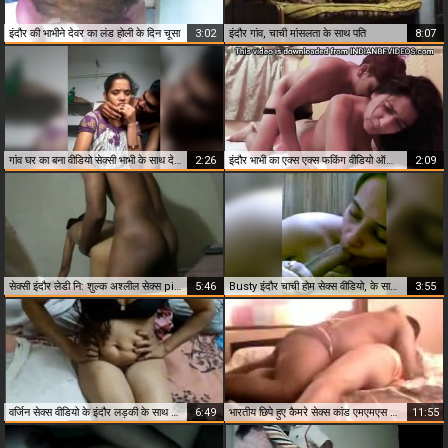
इंदौर की भाभीने देवर का लंड होली के दिन चूसा
3:02
इंदौर गांव, चाची मांसलता के साथ पति
8:07
गांव घर का बना वीडियो सेक्सी भाभी के साथ देवर
2:26
इंदौर भाभी का एक्स एक्स फकिंग वीडियो ऑफिस के लड़के के साथ
2:09
सेक्सी इंदौर लेडी नि: शुल्क अश्लील सेक्स pics
5:46
Busty इंदौर चाची होम सेक्स वीडियो, के साथ पति
3:55
वर्जिन सेक्स वीडियो के इंदौर लड़की के साथ कॉलेज के दोस्त
6:49
भारतीय छिपे हुए कैमरे सेक्स कांड एमएमएस वीडियो इंदौर की देसी जोड़ी
11:55