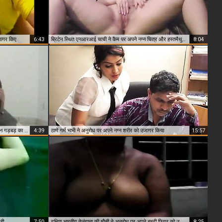
जागर किए
6:43
ब्रिटेन स्थित एनआरआई चाची ने कैम पर अपने नग्न चित्र और हस्तमैथुन का खुलासा किया
8:04
परिपक्व पाकी भाभी ने अपने नग्न चित्र और पड़ोसी द्वारा कठिन गड़बड़ का पर्दाफाश किया
4:39
ठाणे गर्म भाभी ने अनुरोध पर अपने नग्न शरीर को उजागर किया
15:57
ही
7:50
दक्षिण भारतीय तेलंगाना की मौसी ने अनुरोध पर अपने बस्टी फिगर को उजागर किया
8:25