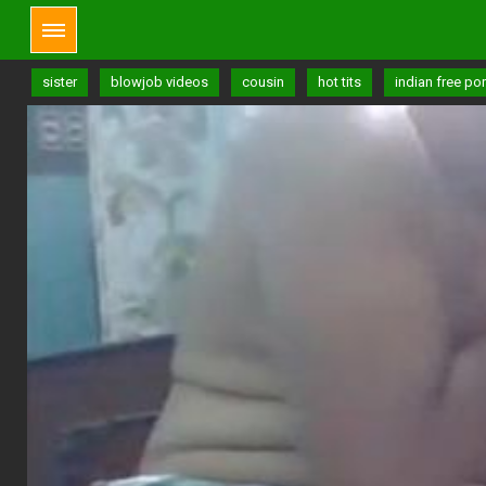
sister
blowjob videos
cousin
hot tits
indian free po