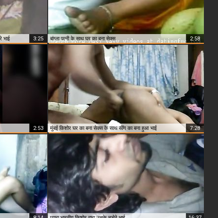
े भाई
3:25
बांग्ला पत्नी के साथ घर का बना सेक्स
2:58
2:53
मुंबई किशोर घर का बना सेक्स के साथ सींग का बना हुआ भाई
7:28
8:14
प्यारा भारतीय किशोर द्वारा उसके चचेरे भाई
16:37