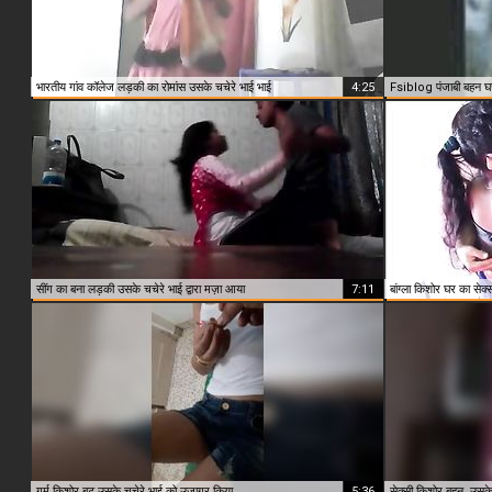
भारतीय गांव कॉलेज लड़की का रोमांस उसके चचेरे भाई भाई
4:25
Fsiblog पंजाबी बहन घर
सींग का बना लड़की उसके चचेरे भाई द्वारा मज़ा आया
7:11
बांग्ला किशोर घर का सेक
गर्म किशोर बट उसके चचेरे भाई को उजागर किया
5:36
सेक्सी किशोर बहन, उसके