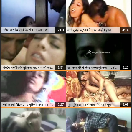
दक्षिण भारतीय जोड़ी के सींग का बना जाओ और भाड़ में जाओ
7:00
देसी फूहड़ ब्लू भाड़ में जाओ कड़ी मेहनत
4:14
ब्रिटेन भारतीय बेबे मुश्किल भाड़ में जाओ भारतीय किशोर लड़की
2:51
रात के अंधेरे में सेक्स करना मुश्किल Indain भाड़ में जाओ
3:20
देसी लड़की Rishana मुश्किल गधा भाड़ में जाओ
2:27
मुझे मुश्किल भाड़ में जाओ मेरी साफ चूत
2:05