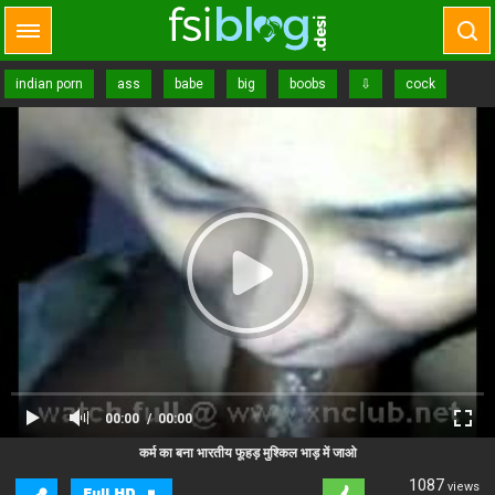
indian porn
ass
babe
big
boobs
⇩
cock
00:00
00:00
Close Ad
Advertisement
कर्म का बना भारतीय फूहड़ मुश्किल भाड़ में जाओ
1087
views