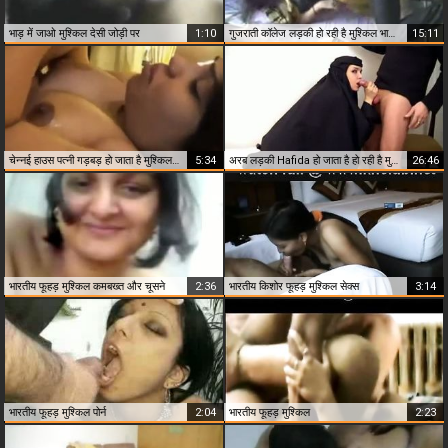
भाड़ में जाओ मुश्किल देसी जोड़ी पर
1:10
गुजराती कॉलेज लड़की हो रही है मुश्किल भाड़ में जाओ छिपा हुआ कैम एमएमएस
15:11
चेन्नई हाउस पत्नी गड़बड़ हो जाता है मुश्किल भाड़ में जाओ
5:34
अरब लड़की Hafida हो जाता है हो रही है मुश्किल भाड़ में जाओ
26:46
भारतीय फूहड़ मुश्किल कमबख्त और चूसने
2:36
भारतीय किशोर फूहड़ मुश्किल सेक्स
3:14
भारतीय फूहड़ मुश्किल पोर्न
2:04
भारतीय फूहड़ मुश्किल
2:23