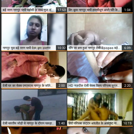
बड़े स्तन नागपुर भाभी पड़ोसी के साथ गुप्त संबंध
17:53
बिग बूब्स नागपुर भाभी हस्तमैथुन अपने पति के लिए
1:04
नागपुर युवा बड़े स्तन भाभी देवर द्वारा उजागर
10:32
सींग का बना हुआ नागपुर देसी Roopas बड़े स्तन वीडियो
6:09
देसी घर का सेक्स एमएमएस नागपुर के कॉलेज लड़कियों पट्टी करने के लिए नग्न शो
2:00
HD नज़दीक देसी सेक्स क्लिप परिपक्व युगल नागपुर से
2:20
देसी भारतीय जोड़ी से नागपुर के दौरान पकड़ा सेक्स
1:40
हिंदी परिपक्व कट्टर अश्लील के असंतुष्ट नागपुर भाभी
10:19