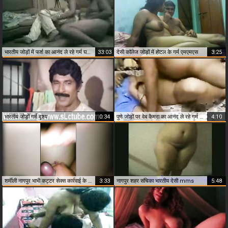
भारतीय जोड़ों में फर्श का आनंद ले रहे गर्म घर का सेक्स एमएमएस
33:03
देसी कॉलेज जोड़ों में होटल के गर्म एमएमएस
3:25
भारतीय जोड़ों गर्म दृश्य
0:34
पुणे जोड़ों पर वेब कैमरा का आनंद ले रहे गर्म घर का सेक्स एमएमएस
4:10
शर्मीली नागपुर भाभी कट्टर सेक्स कार्रवाई के बाद सह चेहरे हो जाता है!
3:33
नागपुर शहर संचिका भारतीय देसी mms
5:48