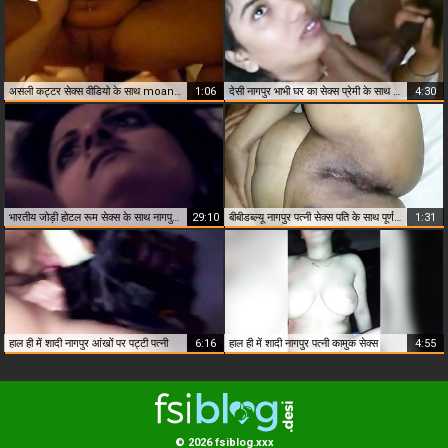
असली कट्टर सेक्स वीडियो के साथ moans से नागपुर भाभी
1:06
देसी नागपुर भाभी घर का सेक्स प्रेमी के साथ लीक
4:30
भारतीय जोड़ी होटल रूम सेक्स के साथ नागपुर भाभी
29:10
बीबीडब्ल्यू नागपुर पत्नी सेक्स पति के साथ पूर्ण HD
1:31
हाल ही में शादी नागपुर आंखों पर पट्टी पत्नी
6:16
हाल ही में शादी नागपुर पत्नी कामुक सेक्स
4:55
© 2026 fsiblog.xxx