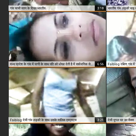
गांव चाची स्तन के दिखा भारतीय
3:18
भारतीय गांव लड़की भाड़ 
मध्य प्रदेश के गांव में पत्नी के साथ पति को धोखा देती है में सार्वजनिक सेक्स
6:56
Fsiblog दक्षिण गांव मे
Fsiblog देसी गांव लड़की के साथ उसके मालिक एमएमएस
3:21
देसी युगल घर का सेक्स