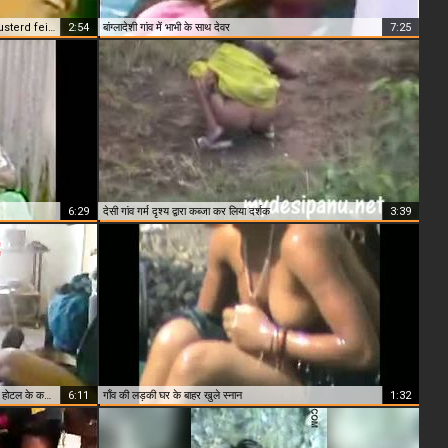
Fsiblog देसी उड़िया गांव में भाभी के साथ उसके प्रेमी musterd feild एमएमएस
2:54
बांग्लादेशी गांव में भाभी के साथ देवर
7:25
6:29
देसी गांव गर्म दृश्य द्वारा कब्जा कर लिया दर्शक
3:39
Nadirgunj गांव भाभी भाड़ में जाओ hubbys दोस्त द्वारा होटल के कमरे में एमएमएस
6:11
गाँव की लड़की घर के बाहर खुले स्नान
1:32