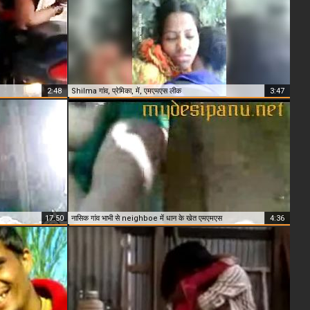
2:48
Shilma गांव, प्रेमिका, में, एमएमएस लीक
3:47
17:50
नासिक गांव भाभी से neighboe में धान के खेत एमएमएस
4:36