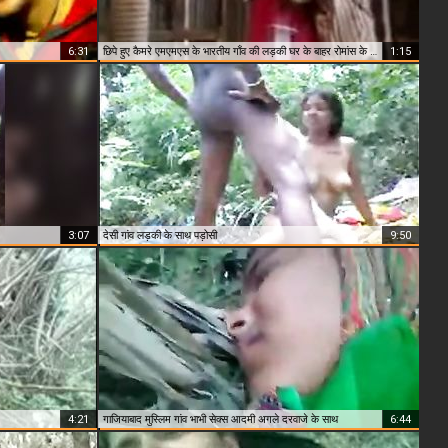
6:31
छिपे हुए कैमरे एमएमएस के भारतीय गाँव की लड़की घर के बाहर रोमांस के साथ प्रेमी
1:15
3:07
देसी गांव लड़की के साथ पड़ोसी
9:50
4:21
गाजियाबाद मुस्लिम गांव भाभी सेक्स आदमी अगले दरवाजे के साथ
6:44