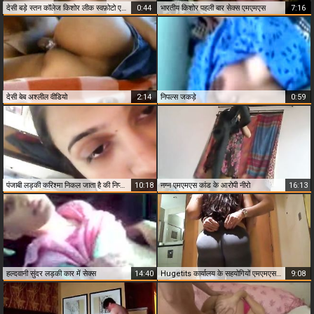
देसी बड़े स्तन कॉलेज किशोर लीक स्वफ़ोटो एमएमएस
0:44
भारतीय किशोर पहली बार सेक्स एमएमएस
7:16
देसी बेब अश्लील वीडियो
2:14
निपल्स जकड़े
0:59
पंजाबी लड़की करिश्मा निकल जाता है की निप्पल चूसने के लिए
10:18
नग्न एमएमएस कांड के आरोपी नीरो
16:13
हल्दवानी सुंदर लड़की कार में सेक्स
14:40
Hugetits कार्यालय के सहयोगियों एमएमएस लीक
9:08