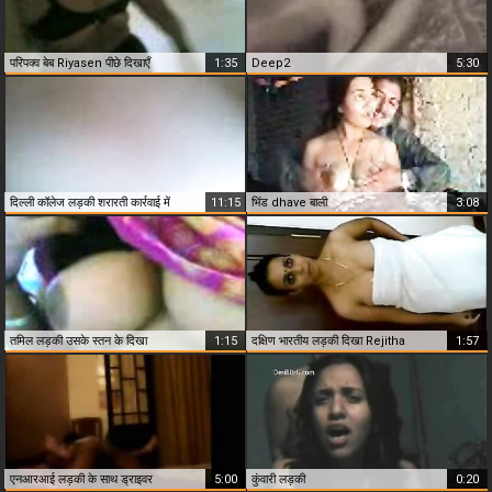
परिपक्व बेब Riyasen पीछे दिखाएँ
1:35
Deep2
5:30
दिल्ली कॉलेज लड़की शरारती कार्रवाई में
11:15
भिंड dhave बाली
3:08
तमिल लड़की उसके स्तन के दिखा
1:15
दक्षिण भारतीय लड़की दिखा Rejitha
1:57
एनआरआई लड़की के साथ ड्राइवर
5:00
कुंवारी लड़की
0:20