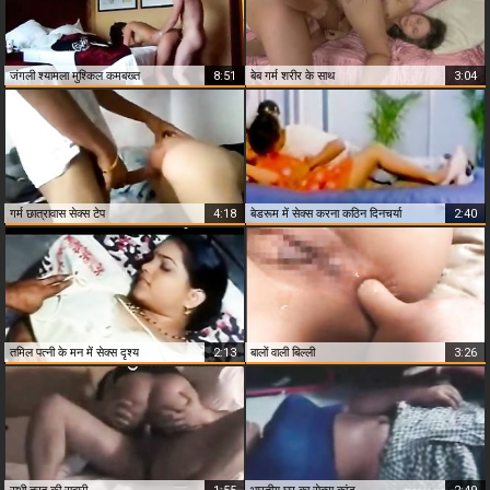
जंगली श्यामला मुश्किल कमबख्त
8:51
बेब गर्म शरीर के साथ
3:04
गर्म छात्रावास सेक्स टेप
4:18
बेडरूम में सेक्स करना कठिन दिनचर्या
2:40
तमिल पत्नी के मन में सेक्स दृश्य
2:13
बालों वाली बिल्ली
3:26