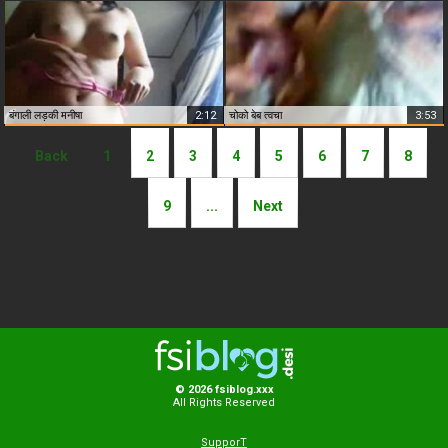
बंगाली लड़की मनीषा
2:12
चोको बेब त्वचा
3:53
Back
1
2
3
4
5
6
7
8
9
...
Next
© 2026 fsiblog.xxx
All Rights Reserved
SupporT