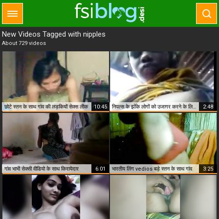
New Videos Tagged with nipples
About 729 videos
छोटे स्तन के साथ गांव की लड़कियों सेक्स लीक
10:45
निपल्स के झोंके लोगों को उजागर करने के लिए प्रेमी
2:48
गांव भाभी सेक्सी वीडियो के साथ किरायेदार
6:01
भारतीय लिंग vedios बड़े स्तन के साथ गांव
3:25