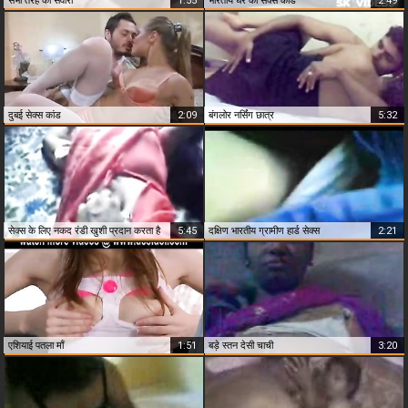
सभी तरह की सवारी
1:55
भारतीय घर का सेक्स कांड
2:49
दुबई सेक्स कांड
2:09
बंगलोर नर्सिंग छात्र
5:32
सेक्स के लिए नकद रंडी खुशी प्रदान करता है
5:45
दक्षिण भारतीय ग्रामीण हार्ड सेक्स
2:21
एशियाई पतला माँ
1:51
बड़े स्तन देसी चाची
3:20