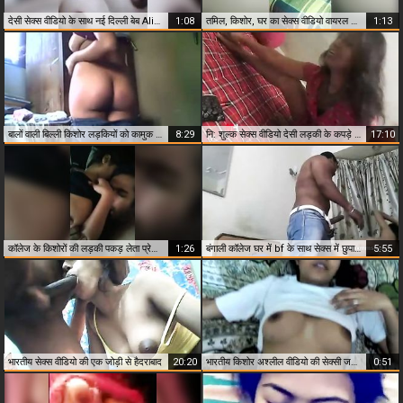
देसी सेक्स वीडियो के साथ नई दिल्ली बेब Aliya
1:08
तमिल, किशोर, घर का सेक्स वीडियो वायरल जा रहा है ।
1:13
बालों वाली बिल्ली किशोर लड़कियों को कामुक दिखाने के लिए
8:29
नि: शुल्क सेक्स वीडियो देसी लड़की के कपड़े फोटोशूट
17:10
कॉलेज के किशोरों की लड़की पकड़ लेता प्रेमियों के सिर करने के लिए की निप्पल
1:26
बंगाली कॉलेज घर में bf के साथ सेक्स में छुपा कैमरा
5:55
भारतीय सेक्स वीडियो की एक जोड़ी से हैदराबाद
20:20
भारतीय किशोर अश्लील वीडियो की सेक्सी जवान लड़की.
0:51