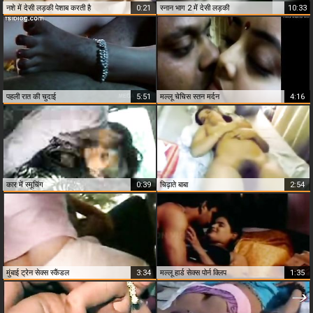
नशे में देसी लड़की पेशाब करती है
0:21
स्नान भाग 2 में देसी लड़की
10:33
पहली रात की चुदाई
5:51
मल्लू चेचिस स्तन मर्दन
4:16
कार में स्मूचिंग
0:39
चिढ़ाते बाबा
2:54
मुंबाई ट्रेन सेक्स स्कैंडल
3:34
मल्लू हार्ड सेक्स पोर्न क्लिप
1:35