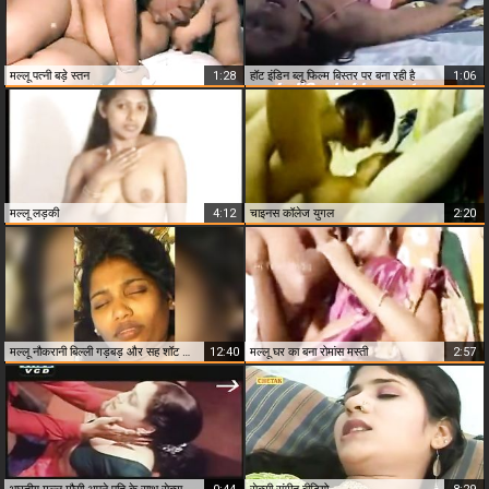
मल्लू पत्नी बड़े स्तन
1:28
हॉट इंडिन ब्लू फिल्म बिस्तर पर बना रही है
1:06
मल्लू लड़की
4:12
चाइनस कॉलेज युगल
2:20
मल्लू नौकरानी बिल्ली गड़बड़ और सह शॉट नाभि पर
12:40
मल्लू घर का बना रोमांस मस्ती
2:57