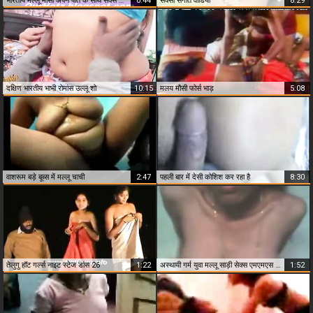
भारतीय मल्लू मौसी अपने पति के साथ सेक्स करती है
0:44
सेक्सी संगीत वीडियो
8:29
दक्षिण भारतीय भाभी रोमांस उल्लू शो
10:15
मलय मौसी फोर्स भाड़
5:08
वाशरूम बड़े बूब्स में मल्लू चाची
2:47
पहली बार में देसी कोशिश कर रहा है
8:30
तेलुगु हॉट गर्ल्स नाइट स्टेज डांस 26
1:22
अस्थायी गर्म युवा मल्लू साड़ी सेक्स एमएमएस कांड
1:52