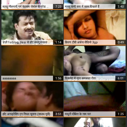
मल्लू नौकरानी गर्म बेडरूम रोमांस बी-ग्रेड क्लिप
7:23
मल्लू पत्नी कार में स्तन दिखाते हैं
1:40
डेज़ी fsiblog.desi से हॉट मल्लू मसाला दृश्य
1:14
किरण टीवी अर्चना वीडियो 3gp
0:49
aaaaaaaa
1:56
फिशनेट में राज कमबख्त रीता
6:01
हॉट अनड्रेसिंग एन निपल चूसना (साउथ मूवी)
3:51
माधुरी दीक्षित के नाम पर!
1:25