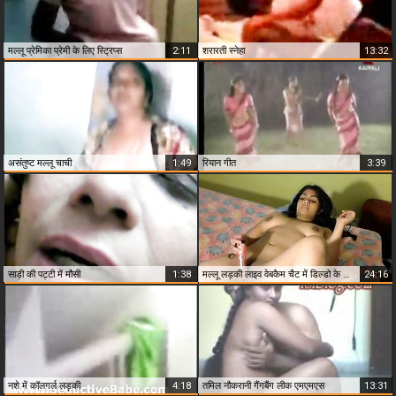
मल्लू प्रेमिका प्रेमी के लिए स्ट्रिप्स
2:11
शरारती स्नेहा
13:32
असंतुष्ट मल्लू चाची
1:49
रियान गीत
3:39
साड़ी की पट्टी में मौसी
1:38
मल्लू लड़की लाइव वेबकैम चैट में डिल्डो के साथ हस्तमैथुन करती है
24:16
नशे में कॉलगर्ल लड़की
4:18
तमिल नौकरानी गैंगबैंग लीक एमएमएस
13:31