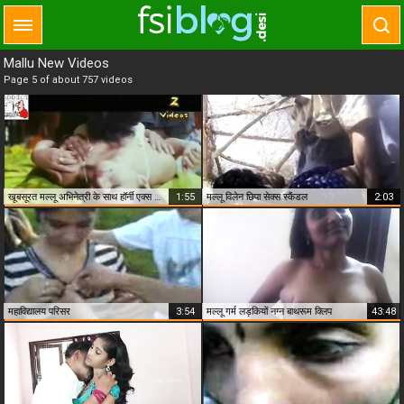
Mallu New Videos
Page 5 of about 757 videos
खूबसूरत मल्लू अभिनेत्री के साथ हॉर्नी एक्स क्लिप
1:55
मल्लू विलेन छिपा सेक्स स्कैंडल
2:03
महाविद्यालय परिसर
3:54
मल्लू गर्म लड़कियों नग्न बाथरूम क्लिप
43:48