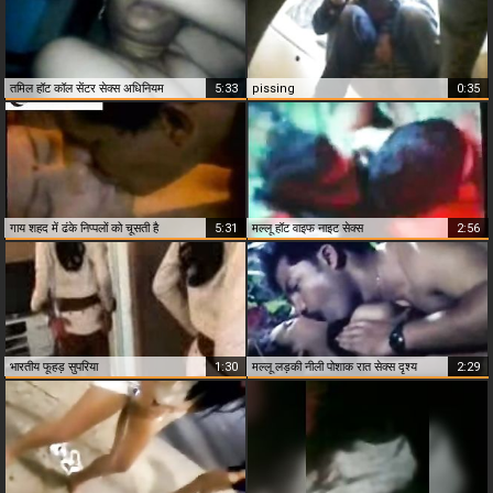
तमिल हॉट कॉल सेंटर सेक्स अधिनियम
5:33
pissing
0:35
गाय शहद में ढंके निप्पलों को चूसती है
5:31
मल्लू हॉट वाइफ नाइट सेक्स
2:56
भारतीय फूहड़ सुपरिया
1:30
मल्लू लड़की नीली पोशाक रात सेक्स दृश्य
2:29