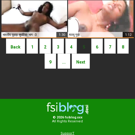
भारतीय फूहड़ सुपरिया- भाग -3
1:30
मल्लू गुदा
1:12
Back
1
2
3
4
5
6
7
8
9
...
Next
© 2026 fsiblog.xxx
All Rights Reserved
SupporT